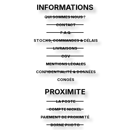
INFORMATIONS
QUI SOMMES NOUS ?
CONTACT
F.A.Q.
STOCKS, COMMANDES & DÉLAIS
LIVRAISONS
CGV
MENTIONS LÉGALES
CONFIDENTIALITÉ & DONNÉES
CONGÉS
PROXIMITE
LA POSTE
COMPTE NICKEL
PAIEMENT DE PROXIMITÉ
BORNE PHOTO