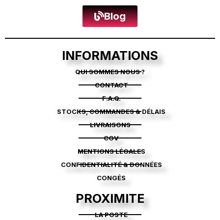
Blog
INFORMATIONS
QUI SOMMES NOUS ?
CONTACT
F.A.Q.
STOCKS, COMMANDES & DÉLAIS
LIVRAISONS
CGV
MENTIONS LÉGALES
CONFIDENTIALITÉ & DONNÉES
CONGÉS
PROXIMITE
LA POSTE