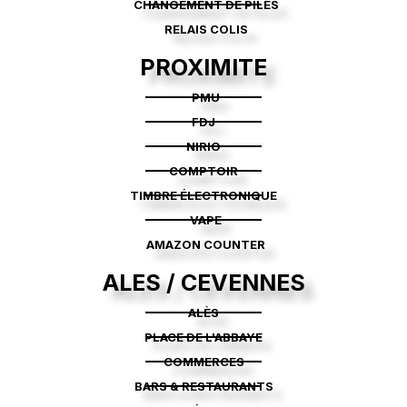
CHANGEMENT DE PILES
RELAIS COLIS
PROXIMITE
PMU
FDJ
NIRIO
COMPTOIR
TIMBRE ÉLECTRONIQUE
VAPE
AMAZON COUNTER
ALES / CEVENNES
ALÈS
PLACE DE L'ABBAYE
COMMERCES
BARS & RESTAURANTS