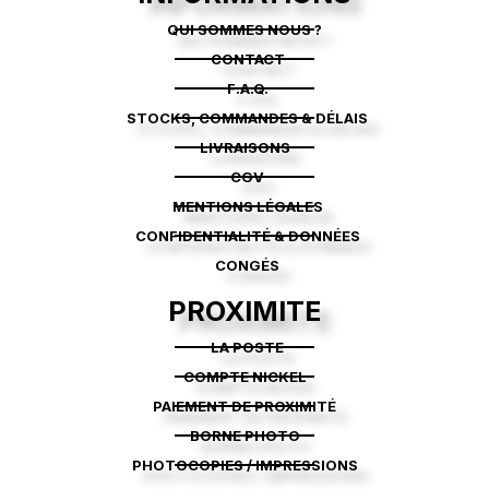
QUI SOMMES NOUS ?
CONTACT
F.A.Q.
STOCKS, COMMANDES & DÉLAIS
LIVRAISONS
CGV
MENTIONS LÉGALES
CONFIDENTIALITÉ & DONNÉES
CONGÉS
PROXIMITE
LA POSTE
COMPTE NICKEL
PAIEMENT DE PROXIMITÉ
BORNE PHOTO
PHOTOCOPIES / IMPRESSIONS