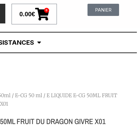
PANIER
0
0.00
€
SISTANCES
 50ml
/
E-CG 50 ml
/ E LIQUIDE E-CG 50ML FRUIT
X01
 50ML FRUIT DU DRAGON GIVRE X01