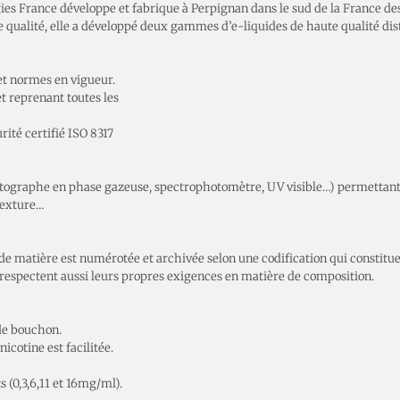
ies France développe et fabrique à Perpignan dans le sud de la France des
se qualité, elle a développé deux gammes d’e-liquides de haute qualité di
et normes en vigueur.
t reprenant toutes les
rité certifié ISO 8317
tographe en phase gazeuse, spectrophotomètre, UV visible…) permettant 
 texture…
 matière est numérotée et archivée selon une codification qui constitue
 respectent aussi leurs propres exigences en matière de composition.
 de bouchon.
icotine est facilitée.
 (0,3,6,11 et 16mg/ml).